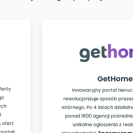
GetHome.
ferty
innowacyjny portal nieruc
ąc
rewolucjonizuje sposób prezen
ych
wtórnego. Po 4 latach działaln
0
ponad 1800 agencji pośredni
 ofert
unikalne ogłoszenia z rea
portali