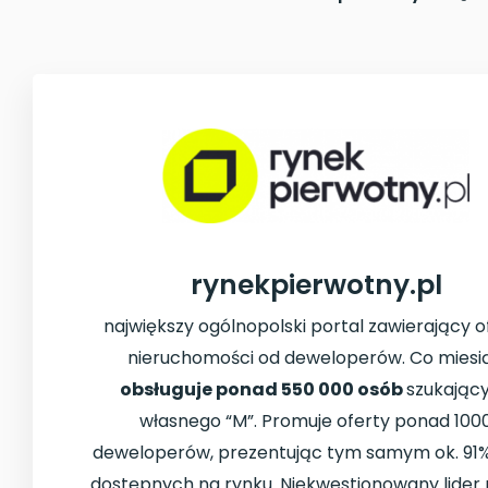
rynekpierwotny.pl
największy ogólnopolski portal zawierający o
nieruchomości od deweloperów. Co miesi
obsługuje ponad 550 000 osób
szukając
własnego “M”. Promuje oferty ponad 100
deweloperów, prezentując tym samym ok. 91%
dostępnych na rynku. Niekwestionowany lider 