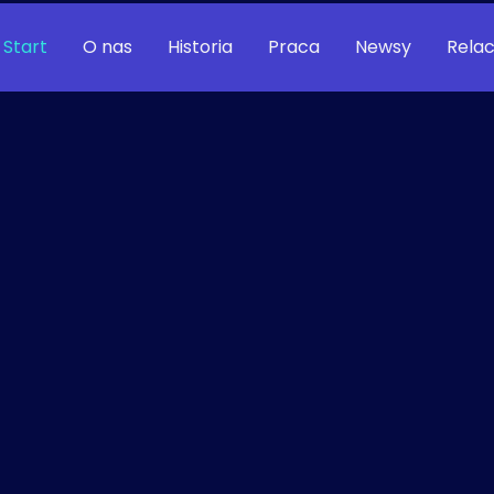
Start
O nas
Historia
Praca
Newsy
Relac