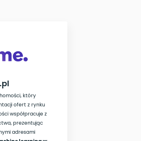
pl
homości, który
tacji ofert z rynku
ości współpracuje z
ctwa, prezentując
lnymi adresami