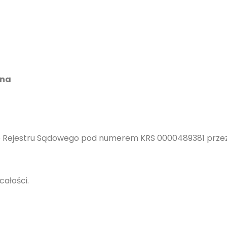
jna
o Rejestru Sądowego pod numerem KRS 0000489381 przez 
całości.