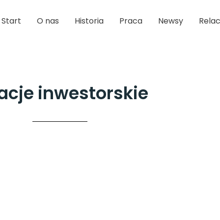
Start
O nas
Historia
Praca
Newsy
Relac
acje inwestorskie