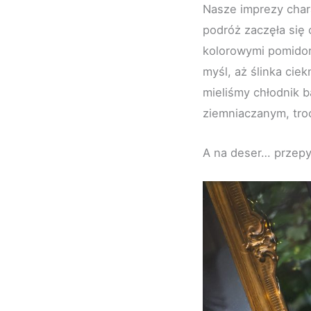
Nasze imprezy chara
podróż zaczęła się o
kolorowymi pomidora
myśl, aż ślinka ci
mieliśmy chłodnik 
ziemniaczanym, troc
A na deser… przepy