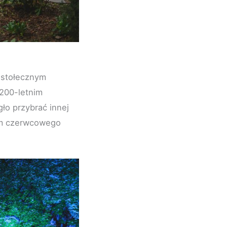
 stołecznym
 200-letnim
ło przybrać innej
łem czerwcowego