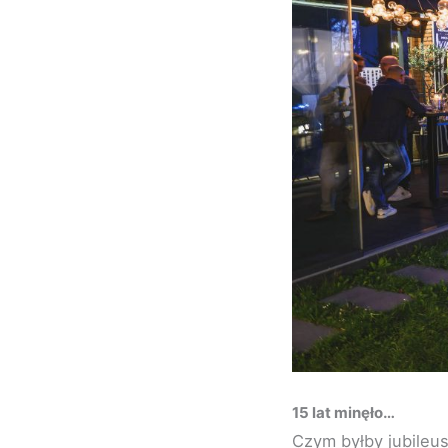
15 lat minęło…
Czym byłby jubileus