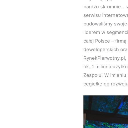
bardzo skromnie… w
serwisu internetow
budowaliśmy swoje 
liderem w segmenci
całej Polsce – firm
deweloperskich oraz
RynekPierwotny.pl,
ok. 1 miliona użyt
Zespołu! W imieniu 
cegiełkę do rozwoju