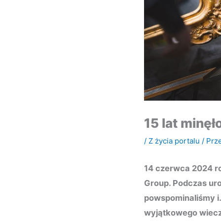
15 lat minęł
/
Z życia portalu
/ Prz
14 czerwca 2024 rok
Group. Podczas uro
powspominaliśmy i…
wyjątkowego wiec