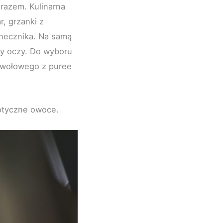
 razem. Kulinarna
r, grzanki z
onecznika. Na samą
ły oczy. Do wyboru
a wołowego z puree
zotyczne owoce.