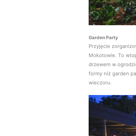
Garden Party
Przyjęcie zorganiz
Mokotowie. To wtop
drzewem w ogrodzie
formy niż garden p
wieczoru.