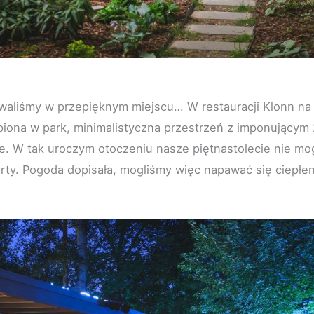
owaliśmy w przepięknym miejscu… W restauracji Klonn na
iona w park, minimalistyczna przestrzeń z imponującym
. W tak uroczym otoczeniu nasze piętnastolecie nie mog
arty. Pogoda dopisała, mogliśmy więc napawać się ciep