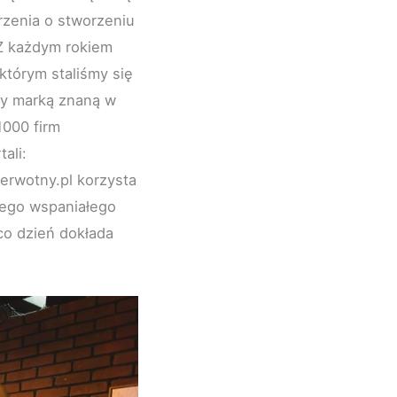
rzenia o stworzeniu
 Z każdym rokiem
tórym staliśmy się
my marką znaną w
1000 firm
ali:
erwotny.pl korzysta
zego wspaniałego
co dzień dokłada