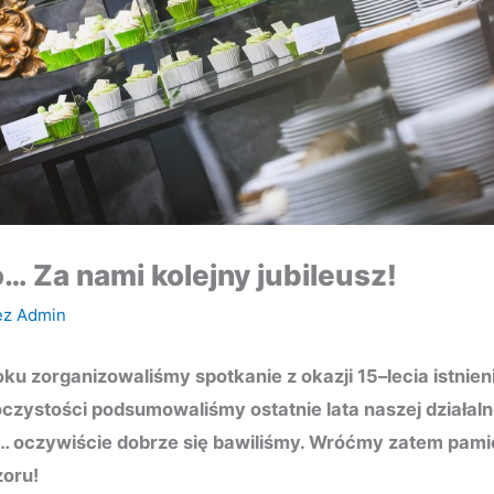
o… Za nami kolejny jubileusz!
ez
Admin
u zorganizowaliśmy spotkanie z okazji 15–lecia istnien
czystości podsumowaliśmy ostatnie lata naszej działaln
 oczywiście dobrze się bawiliśmy. Wróćmy zatem pami
zoru!