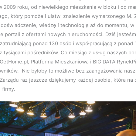
 2009 roku, od niewielkiego mieszkania w bloku i od ma
ego, który pomoże i ułatwi znalezienie wymarzonego M.
doświadczenie, wiedzę i technologię aż do momentu, w k
e portali z ofertami nowych nieruchomości. Dziś jesteś
ą zatrudniającą ponad 130 osób i współpracującą z ponad 
 tysiącami pośredników. Co miesiąc z usług naszych port
 GetHome.pl, Platforma Mieszkaniowa i BIG DATA RynekPi
kowników. Nie byłoby to możliwe bez zaangażowania nas
Zarządu raz jeszcze dziękujemy każdej osobie, która na 
 firmy.