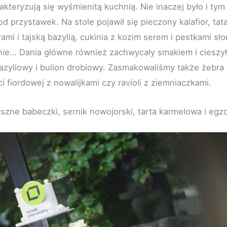
kteryzują się wyśmienitą kuchnią. Nie inaczej było i tym
d przystawek. Na stole pojawił się pieczony kalafior, tata
mi i tajską bazylią, cukinia z kozim serem i pestkami sł
eknie… Dania główne również zachwycały smakiem i cieszy
bazyliowy i bulion drobiowy. Zasmakowaliśmy także żebr
i fiordowej z nowalijkami czy ravioli z ziemniaczkami.
szne babeczki, sernik nowojorski, tarta karmelowa i eg