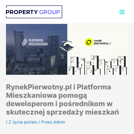
Przejdź
do
treści
RynekPierwotny.pl i Platforma
Mieszkaniowa pomogą
deweloperom i pośrednikom w
skutecznej sprzedaży mieszkań
/
Z życia portalu
/ Przez
Admin