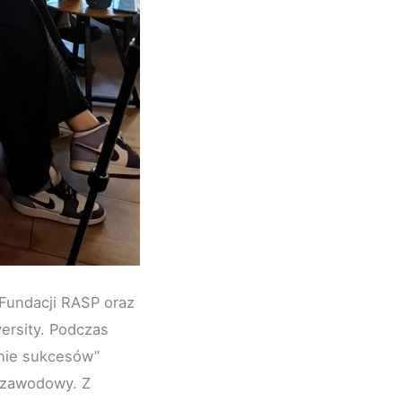
 Fundacji RASP oraz
versity. Podczas
ganie sukcesów”
j zawodowy. Z