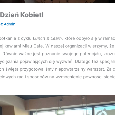
Dzień Kobiet!
ez
Admin
potkanie z cyklu
Lunch & Learn,
które odbyło się w ramac
iej kawiarni Miau Cafe.
W naszej organizacji wierzymy, ż
 Równie ważne jest poznanie swojego potencjału, zroz
yciężania pojawiających się wyzwań. Dlatego też specjal
ich święta przygotowaliśmy niepowtarzalny warsztat. Za c
ciowych rad i sposobów na wzmocnienie pewności siebie