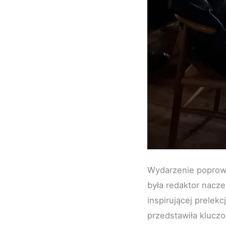
Wydarzenie poprowa
była redaktor nacze
inspirującej prelekc
przedstawiła klucz