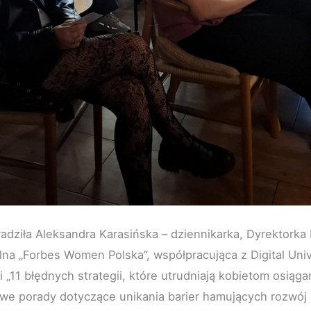
dziła Aleksandra Karasińska – dziennikarka, Dyrektorka
lna „Forbes Women Polska”, współpracująca z Digital Uni
ji „11 błędnych strategii, które utrudniają kobietom osią
owe porady dotyczące unikania barier hamujących rozwó