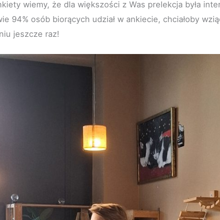
iety wiemy, że dla większości z Was prelekcja była inter
ie 94% osób biorących udział w ankiecie, chciałoby wzią
iu jeszcze raz!