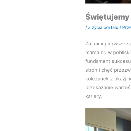
Świętujemy 
/
Z życia portalu
/ Prz
Za nami pierwsze s
marca br. w poblisk
fundament sukcesu.
stron i chęć przezw
koleżanek z okazji 
przekazanie wartoś
kariery.