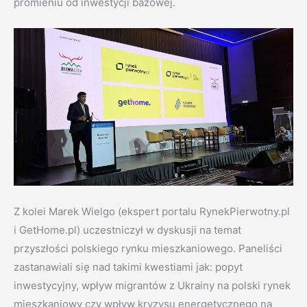
promieniu od inwestycji bazowej.
Z kolei Marek Wielgo (ekspert portalu RynekPierwotny.pl
i GetHome.pl) uczestniczył w dyskusji na temat
przyszłości polskiego rynku mieszkaniowego. Paneliści
zastanawiali się nad takimi kwestiami jak: popyt
inwestycyjny, wpływ migrantów z Ukrainy na polski rynek
mieszkaniowy czy wpływ kryzysu energetycznego na