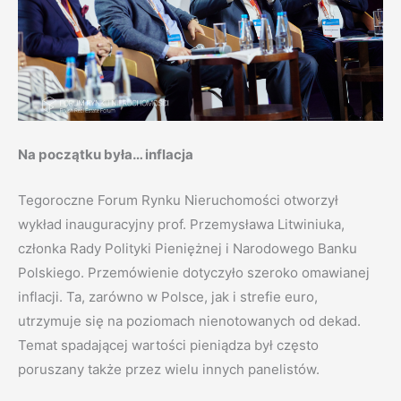
Na początku była… inflacja
Tegoroczne Forum Rynku Nieruchomości otworzył
wykład inauguracyjny prof. Przemysława Litwiniuka,
członka Rady Polityki Pieniężnej i Narodowego Banku
Polskiego. Przemówienie dotyczyło szeroko omawianej
inflacji. Ta, zarówno w Polsce, jak i strefie euro,
utrzymuje się na poziomach nienotowanych od dekad.
Temat spadającej wartości pieniądza był często
poruszany także przez wielu innych panelistów.