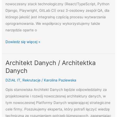
nowoczesny stack technologiczny (React/TypeScript, Python
Django, Playwright, GitLab CI) oraz 3-osobowy zespół QA, dla
którego jakość jest integralną częścią procesu wytwarzania
oprogramowania. We współpracy wykorzystujemy także
narzędzia oparte o
Dowiedz się więcej »
Architekt Danych / Architektka
Architekt
Danych
Danych
/
DZIAŁ IT
,
Rekrutacje
/
Karolina Paziewska
Architektka
Danych
Opis stanowiska Architekt Danych będzie odpowiedzialny za
projektowanie i rozwój nowoczesnej architektury danych, w
tym nowoczesnej Platformy Danych wspierającej strategiczne
cele firmy. Poszukujemy eksperta, który potrafi łączyć wiedzę
techniczną ze rozumieniem potrzeb biznesowych, zapewniając