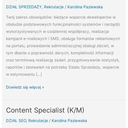
Specjalistka
DZIAŁ SPRZEDAŻY
,
Rekrutacje
/
Karolina Paziewska
ds.
Wsparcia
Twój zakres obowiązków: bieżące wsparcie deweloperów w
i
obsłudze podstawowych funkcjonalności systemów i narzędzi
Relacji
wykorzystywanych w codziennej współpracy, realizacja
z
kampanii e-mailowych i SMS, obsługa formatów reklamowych
Klientem
na portalu, prowadzenie administracyjnej obsługi zleceń, w
tym dbanie o poprawność danych, kompletność informacji
oraz terminową realizację zadań, przygotowywanie statystyk,
raportów i zestawień na potrzeby Działu Sprzedaży, wsparcie
w estymowaniu […]
Dowiedz się więcej »
Content Specialist (K/M)
Content
Specialist
DZIAŁ SEO
,
Rekrutacje
/
Karolina Paziewska
(K/M)