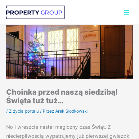
Przejdź
do
treści
Choinka przed naszą siedzibą!
Święta tuż tuż…
/
Z życia portalu
/ Przez
Arek Słodkowski
No i wreszcie nastał magiczny czas Świąt. Z
niecierpliwością wypatrujemy już pierwszej gwiazdki