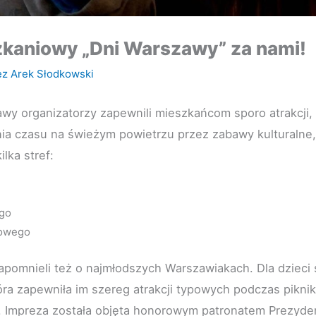
zkaniowy „Dni Warszawy” za nami!
ez
Arek Słodkowski
wy organizatorzy zapewnili mieszkańcom sporo atrakcji
a czasu na świeżym powietrzu przez zabawy kulturalne
ilka stref:
ego
iowego
apomnieli też o najmłodszych Warszawiakach. Dla dzieci
tóra zapewniła im szereg atrakcji typowych podczas pikn
 Impreza została objęta honorowym patronatem Prezyde