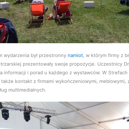
m wydarzenia był przestronny
namiot
, w którym firmy z 
trzarskiej prezentowały swoje propozycje. Uczestnicy D
a informacji i porad u każdego z wystawców. W Strefach
 także kontakt z firmami wykończeniowymi, meblowymi, 
ług multimedialnych.