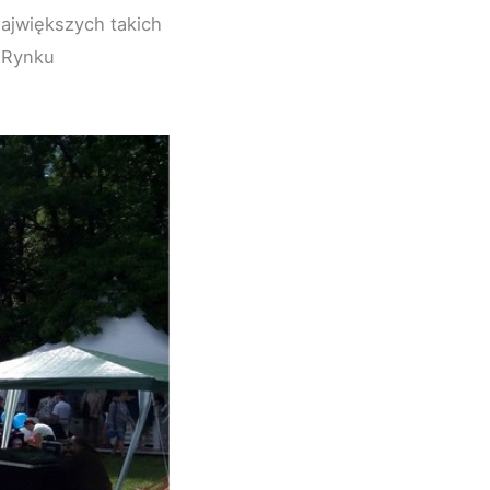
ajwiększych takich
 Rynku