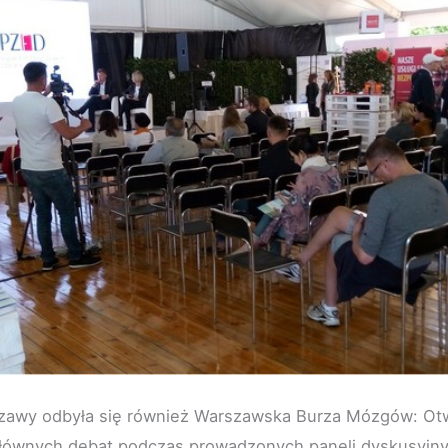
awy odbyła się również Warszawska Burza Mózgów: Otw
 głównych debat podczas prowadzonych paneli dyskusyjn