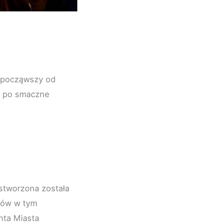
, począwszy od
, po smaczne
 stworzona została
ików w tym
nta Miasta