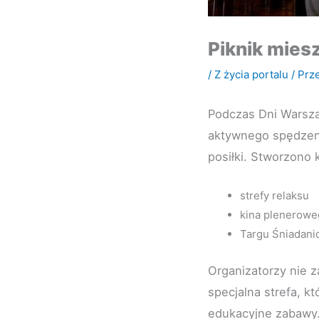
Piknik mies
/
Z życia portalu
/ Prz
Podczas Dni Warsza
aktywnego spędzeni
posiłki. Stworzono k
strefy relaksu
kina plenerow
Targu Śniadan
Organizatorzy nie z
specjalna strefa, k
edukacyjne zabawy.