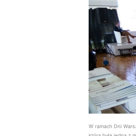
W ramach Dni Warsz
która była jedną z