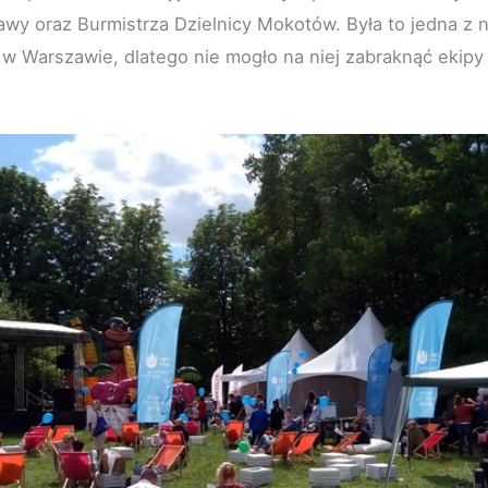
wy oraz Burmistrza Dzielnicy Mokotów. Była to jedna z n
w Warszawie, dlatego nie mogło na niej zabraknąć ekipy