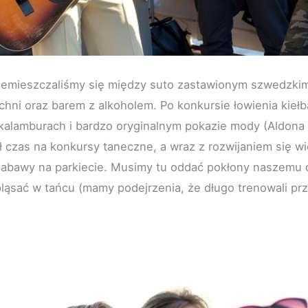
emieszczaliśmy się między suto zastawionym szwedzkim 
chni oraz barem z alkoholem. Po konkursie łowienia kieł
kalamburach i bardzo oryginalnym pokazie mody (Aldona 
 czas na konkursy taneczne, a wraz z rozwijaniem się wi
zabawy na parkiecie. Musimy tu oddać pokłony naszemu dz
pląsać w tańcu (mamy podejrzenia, że długo trenowali pr