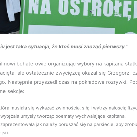
 jest taka sytuacja, że ktoś musi zacząć pierwszy.”
filmowi bohaterowie organizując wybory na kapitana stat
cięta, ale ostatecznie zwycięzcą okazał się Grzegorz, c
go. Następnie przyszedł czas na pokładowe rozrywki. Pod
ne sekcje:
tóra musiała się wykazać zwinnością, siłą i wytrzymałością fizy
a wytężała umysły tworząc poematy wychwalające kapitana,
 zaprezentowała jak należy poruszać się na parkiecie, aby zrob
ejsu.