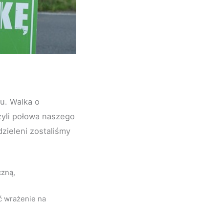
ku. Walka o
zyli połowa naszego
zieleni zostaliśmy
czną,
ić wrażenie na