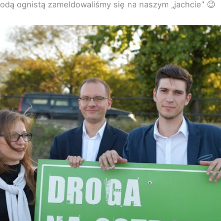
odą ognistą zameldowaliśmy się na naszym „jachcie” 😉