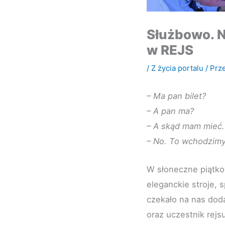
Służbowo. N
w REJS
/
Z życia portalu
/ Prz
– Ma pan bilet?
– A pan ma?
– A skąd mam mieć.
– No. To wchodzimy
W słoneczne piątko
eleganckie stroje, 
czekało na nas do
oraz uczestnik rejs