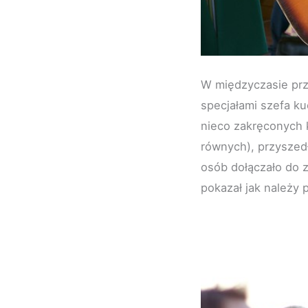
W międzyczasie prz
specjałami szefa ku
nieco zakręconych 
równych), przyszedł
osób dołączało do 
pokazał jak należy 