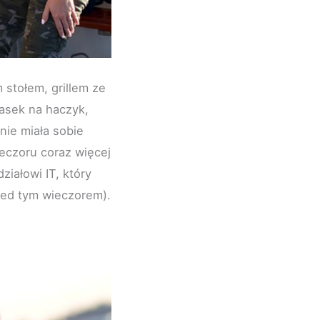
stołem, grillem ze
basek na haczyk,
nie miała sobie
eczoru coraz więcej
iałowi IT, który
zed tym wieczorem).