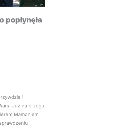
o popłynęła
rzywdziali
 Wars. Już na brzegu
ynierem Mamoniem
o sprawdzeniu