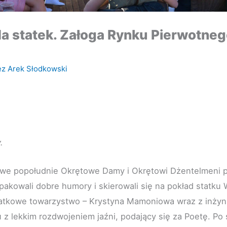
a statek. Załoga Rynku Pierwotneg
ez
Arek Słodkowski
.
we popołudnie Okrętowe Damy i Okrętowi Dżentelmeni p
spakowali dobre humory i skierowali się na pokład statku
datkowe towarzystwo – Krystyna Mamoniowa wraz z inż
u z lekkim rozdwojeniem jaźni, podający się za Poetę. P