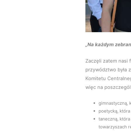
„Na każdym zebraniu
Zaczęli zatem nasi 
przywództwo była za
Komitetu Centralne
więc na poszczegól
gimnastyczną, k
poetycką, któr
taneczną, która
towarzyszach r