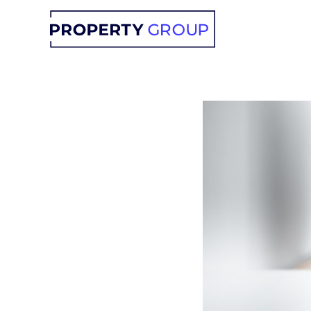
Przejdź
do
treści