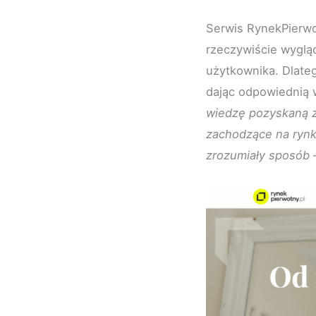
Serwis RynekPierwo
rzeczywiście wyglą
użytkownika. Dlate
dając odpowiednią 
wiedzę pozyskaną z
zachodzące na rynk
zrozumiały sposób