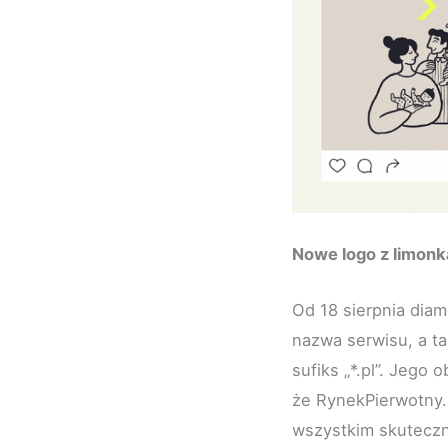
Nowe logo z limonk
Od 18 sierpnia diame
nazwa serwisu, a t
sufiks „*.pl”. Jego
że RynekPierwotny.p
wszystkim skuteczn