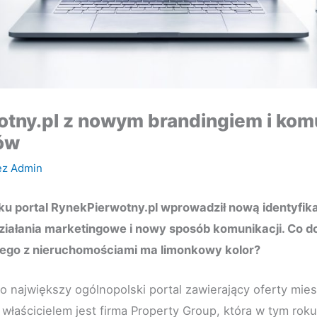
tny.pl z nowym brandingiem i kom
ów
ez
Admin
ku portal RynekPierwotny.pl wprowadził nową identyfika
ziałania marketingowe i nowy sposób komunikacji. Co do
lnego z nieruchomościami ma limonkowy kolor?
o największy ogólnopolski portal zawierający oferty mi
łaścicielem jest firma Property Group, która w tym rok