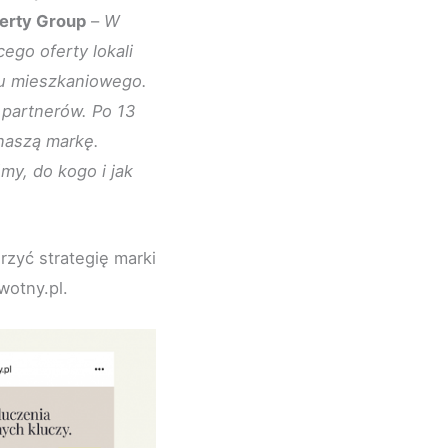
erty Group
–
W
cego oferty lokali
ku mieszkaniowego.
 partnerów. Po 13
 naszą markę.
my, do kogo i jak
zyć strategię marki
wotny.pl.