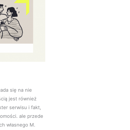
łada się na nie
cią jest również
ter serwisu i fakt,
homości. ale przede
ych własnego M.