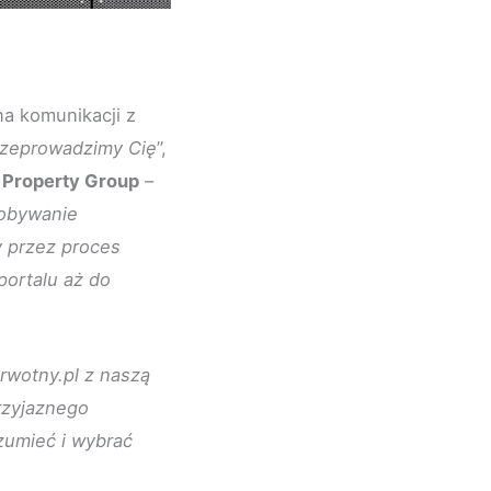
na komunikacji z
rzeprowadzimy Cię
”,
 Property Group
–
dobywanie
 przez proces
portalu aż do
wotny.pl z naszą
przyjaznego
zumieć i wybrać