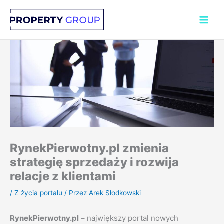
Przejdź
do
treści
RynekPierwotny.pl zmienia
strategię sprzedaży i rozwija
relacje z klientami
/
Z życia portalu
/ Przez
Arek Słodkowski
RynekPierwotny.pl
– największy portal nowych