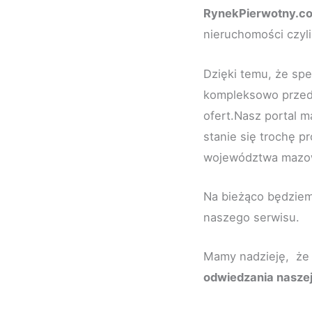
RynekPierwotny.c
nieruchomości czyl
Dzięki temu, że spe
kompleksowo przed
ofert.Nasz portal 
stanie się trochę p
województwa mazowi
Na bieżąco będziem
naszego serwisu.
Mamy nadzieję, że
odwiedzania naszej 