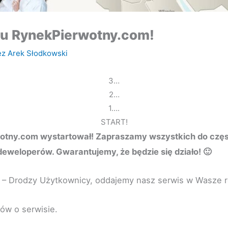
su RynekPierwotny.com!
ez
Arek Słodkowski
3…
2…
1….
START!
otny.com wystartował! Zapraszamy wszystkich do częs
deweloperów. Gwarantujemy, że będzie się działo! 🙂
– Drodzy Użytkownicy, oddajemy nasz serwis w Wasze r
łów o serwisie.