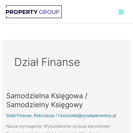
Przejdź
do
treści
Dział Finanse
Samodzielna Księgowa /
Samodzielna
Księgowa
Samodzielny Księgowy
/
Dział Finanse
,
Rekrutacje
/
f.kosciolek@rynekpierwotny.pl
Samodzielny
Księgowy
Nasze wymagania: Wykształcenie wyższe kierunkowe: