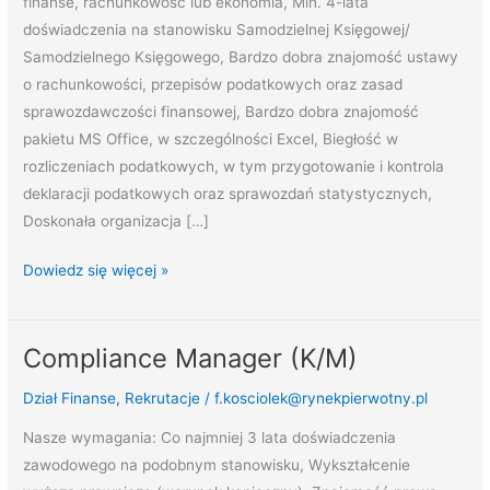
finanse, rachunkowość lub ekonomia, Min. 4-lata
doświadczenia na stanowisku Samodzielnej Księgowej/
Samodzielnego Księgowego, Bardzo dobra znajomość ustawy
o rachunkowości, przepisów podatkowych oraz zasad
sprawozdawczości finansowej, Bardzo dobra znajomość
pakietu MS Office, w szczególności Excel, Biegłość w
rozliczeniach podatkowych, w tym przygotowanie i kontrola
deklaracji podatkowych oraz sprawozdań statystycznych,
Doskonała organizacja […]
Dowiedz się więcej »
Compliance Manager (K/M)
Compliance
Manager
Dział Finanse
,
Rekrutacje
/
f.kosciolek@rynekpierwotny.pl
(K/M)
Nasze wymagania: Co najmniej 3 lata doświadczenia
zawodowego na podobnym stanowisku, Wykształcenie