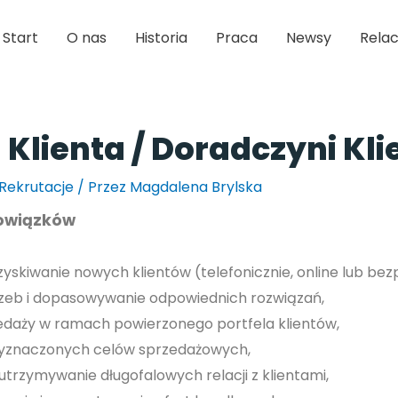
Start
O nas
Historia
Praca
Newsy
Relac
Klienta / Doradczyni Kli
Rekrutacje
/ Przez
Magdalena Brylska
bowiązków
skiwanie nowych klientów (telefonicznie, online lub bez
rzeb i dopasowywanie odpowiednich rozwiązań,
edaży w ramach powierzonego portfela klientów,
wyznaczonych celów sprzedażowych,
utrzymywanie długofalowych relacji z klientami,