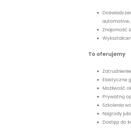
Doświadczen
automotive,
Znajomość 
Wykształceni
To oferujemy
Zatrudnieni
Elastyczne g
Możliwość ok
Prywatną opi
Szkolenia wd
Nagrody jub
Dostęp do k