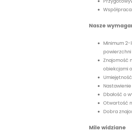
Przygotowyw
Współpraca 
Nasze wymaga
Minimum 2-le
powierzchni
Znajomość n
obiekcjami 
Umiejętność 
Nastawienie 
Dbałość o w
Otwartość n
Dobra znajo
Mile widziane