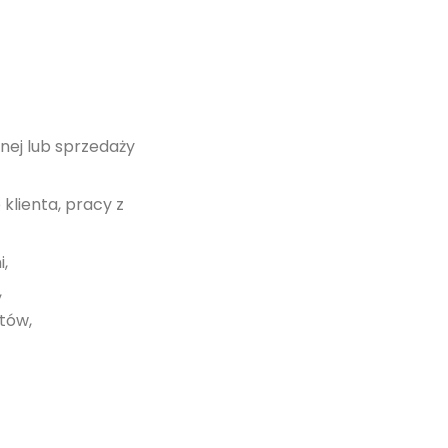
nej lub sprzedaży
lienta, pracy z
,
,
tów,