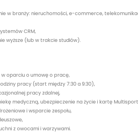
ie w branży: nieruchomości, e-commerce, telekomunikacj
systemów CRM,
e wyższe (lub w trakcie studiów).
e w oparciu o umowę o pracę,
odziny pracy (start między 7:30 a 9:30),
azjonalnej pracy zdalnej,
ekę medyczną, ubezpieczenie na życie i kartę Multisport
rożeniowe i wsparcie zespołu,
ileuszowe,
uchni z owocami i warzywami.