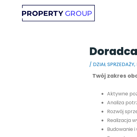
Przejdź
do
treści
Doradca 
/
DZIAŁ SPRZEDAŻY
,
Twój zakres o
Aktywne pozy
Analiza pot
Rozwój sprz
Realizacja 
Budowanie i 