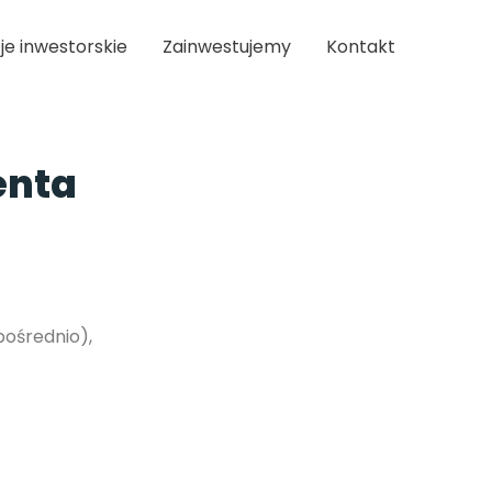
je inwestorskie
Zainwestujemy
Kontakt
enta
pośrednio),