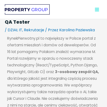
Przejdź
do
treści
QA Tester
/
DZIAŁ IT
,
Rekrutacje
/ Przez
Karolina Paziewska
RynekPierwotny.pl to największy w Polsce portal z
ofertami mieszkań i domów od deweloperów. Od
16 lat pomagamy Polakom znaleźć wymarzone M.
Portal rozwijamy w oparciu o nowoczesny stack
technologiczny (React/TypeScript, Python Django,
Playwright, GitLab CI) oraz
3-osobowy zespół QA,
dla którego jakość jest integralną częścią procesu
wytwarzania oprogramowania. We współpracy
wykorzystujemy także narzędzia oparte o AI, takie
jak Cursor i Claude. Nie oczekujemy doświadczenia
z nimi na starcie, ale cenimy ciekawość, otwartość