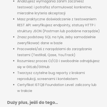
Analizujesz wymagania zanim zaczniesz
testować i potrafisz sformułować konkretne,
mierzalne kryteria akceptacji
Masz praktyczne doświadczenie z testowaniem
REST API: weryfikujesz endpointy, statusy HTTP i
struktury JSON (Postman lub podobne narzędzie)
Znasz podstawy SQL na tyle, żeby samodzielnie
zweryfikować dane w bazie
Pracowałeś/aś z narzędziami do zarządzania
testami (TestRail, Qase, YouTrack)
Rozumiesz proces CI/CD i swobodnie odnajdujesz
się w GitLab/GitHub
Tworzysz czytelne bug reporty z krokami
reprodukcji, screenami i kontekstem
Certyfikat ISTQB Foundation Level: zaliczony lub
w trakcie
Duży plus, jeśli do tego…