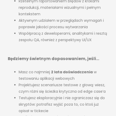
Rzetelnym raportowaniem błędów z krokami
reprodukcji, materiałami wizualnymi i pełnym
kontekstem
Aktywnym udziałem w przeglądach wymagań i
poprawie jakości procesu wytwarzania
Współpracą z deweloperami, analitykami i resztą
zespołu QA, również z perspektywy UI/UX
Będziemy świetnym dopasowaniem, jeśli…
Masz co najmniej
2 lata doświadczenia
w
testowaniu aplikacji webowych
Projektujesz scenariusze testowe z głową: wiesz,
czym różni się ścieżka krytyczna od edge case’a
Testujesz eksploracyjnie i nie ograniczasz się do
skryptów: potrafisz wyjść poza to, co ktoś już
opisał w tickecie