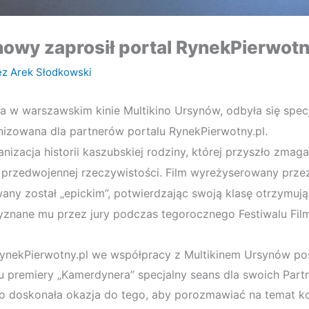
nowy zaprosił portal RynekPierwotn
ez
Arek Słodkowski
ia w warszawskim kinie Multikino Ursynów, odbyła się specj
izowana dla partnerów portalu RynekPierwotny.pl.
nizacja historii kaszubskiej rodziny, której przyszło zmag
przedwojennej rzeczywistości. Film wyreżyserowany przez 
any został „epickim”, potwierdzając swoją klasę otrzymuj
yznane mu przez jury podczas tegorocznego Festiwalu Fi
RynekPierwotny.pl we współpracy z Multikinem Ursynów po
 premiery „Kamerdynera” specjalny seans dla swoich Part
o doskonała okazja do tego, aby porozmawiać na temat ko