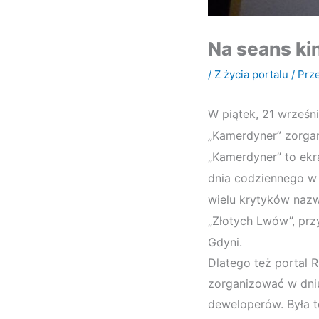
Na seans ki
/
Z życia portalu
/ Prz
W piątek, 21 wrześn
„Kamerdyner” zorgan
„Kamerdyner” to ekra
dnia codziennego w 
wielu krytyków nazw
„Złotych Lwów”, prz
Gdyni.
Dlatego też portal 
zorganizować w dniu
deweloperów. Była t