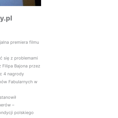
y.pl
alna premiera filmu
ać się z problemami
Filipa Bajona przez
ąc 4 nagrody
lmów Fabularnych w
stanowił
nerów –
ndycji polskiego