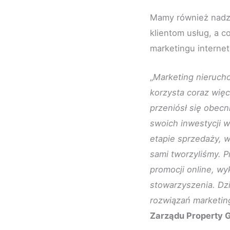
Mamy również nadzi
klientom usług, a c
marketingu interne
„
Marketing nierucho
korzysta coraz wię
przeniósł się obecn
swoich inwestycji w
etapie sprzedaży, 
sami tworzyliśmy. 
promocji online, w
stowarzyszenia. Dz
rozwiązań marketin
Zarządu Property G