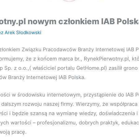
tny.pl nowym członkiem IAB Polsk
ez
Arek Słodkowski
złonkiem Związku Pracodawców Branży Internetowej IAB P
formujemy, że z końcem marca br., RynekPierwotny.pl, k
 Sp. z o.o.,( właściciel portalu GetHome.pl) zasilił gron
w Branży Internetowej IAB Polska.
lności w środowisku internetowym, przystąpienie do IAB Po
 dalszym rozwoju naszej firmy. Wierzymy, że współpraca
ści i będzie szansą na wymianę wiedzy, doświadczenia i
h wartości – profesjonalizmu, dobrych praktyk, edukacj
oją pracę.