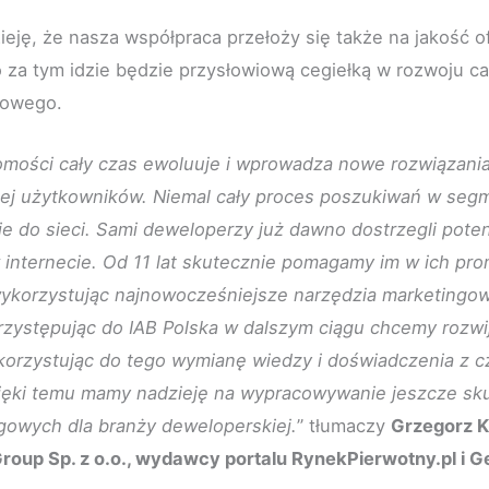
eję, że nasza współpraca przełoży się także na jakość
o za tym idzie będzie przysłowiową cegiełką w rozwoju ca
towego.
mości cały czas ewoluuje i wprowadza nowe rozwiązania
cej użytkowników. Niemal cały proces poszukiwań w seg
ie do sieci. Sami deweloperzy już dawno dostrzegli poten
 internecie. Od 11 lat skutecznie pomagamy im w ich pr
wykorzystując najnowocześniejsze narzędzia marketingow
Przystępując do IAB Polska w dalszym ciągu chcemy rozwi
ykorzystując do tego wymianę wiedzy i doświadczenia z c
ięki temu mamy nadzieję na wypracowywanie jeszcze sk
gowych dla branży deweloperskiej.
” tłumaczy
Grzegorz K
roup Sp. z o.o., wydawcy portalu RynekPierwotny.pl i G