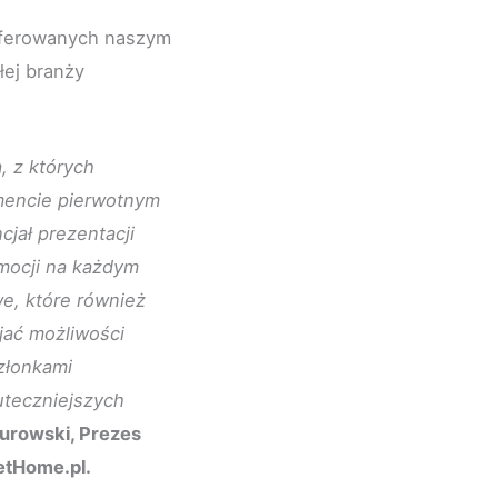
 oferowanych naszym
łej branży
, z których
mencie pierwotnym
cjał prezentacji
omocji na każdym
e, które również
jać możliwości
złonkami
uteczniejszych
urowski, Prezes
etHome.pl.