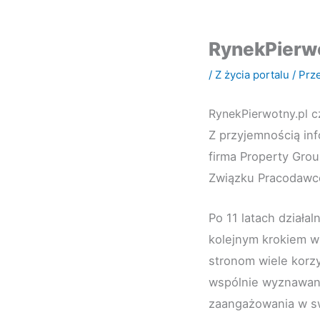
RynekPierwo
/
Z życia portalu
/ Prz
RynekPierwotny.pl c
Z przyjemnością in
firma Property Group
Związku Pracodawcó
Po 11 latach działa
kolejnym krokiem w
stronom wiele korzy
wspólnie wyznawanyc
zaangażowania w sw