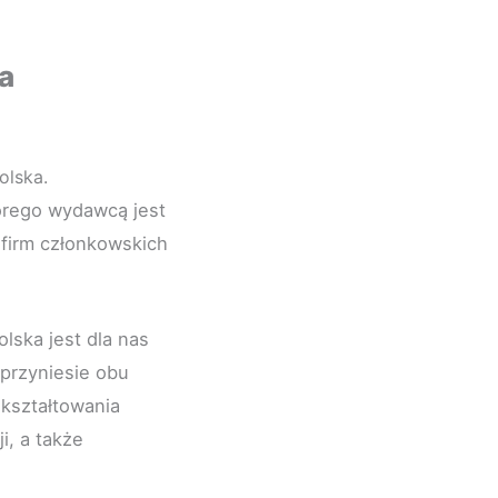
a
olska.
tórego wydawcą jest
o firm członkowskich
lska jest dla nas
 przyniesie obu
 kształtowania
i, a także