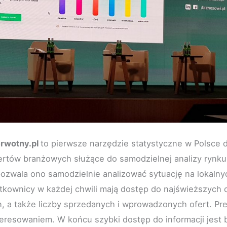
rwotny.pl
to pierwsze narzędzie statystyczne w Polsce 
pertów branżowych służące do samodzielnej analizy rynk
pozwala ono samodzielnie analizować sytuację na lokalny
tkownicy w każdej chwili mają dostęp do najświeższych 
, a także liczby sprzedanych i wprowadzonych ofert. Prel
eresowaniem. W końcu szybki dostęp do informacji jest 