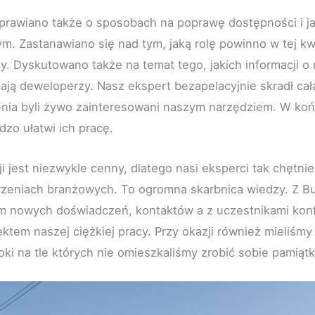
prawiano także o sposobach na poprawę dostępności i j
m. Zastanawiano się nad tym, jaką rolę powinno w tej kw
. Dyskutowano także na temat tego, jakich informacji o
ją deweloperzy. Nasz ekspert bezapelacyjnie skradł cał
nia byli żywo zainteresowani naszym narzędziem. W koń
dzo ułatwi ich pracę.
i jest niezwykle cenny, dlatego nasi eksperci tak chętnie
zeniach branżowych. To ogromna skarbnica wiedzy. Z B
m nowych doświadczeń, kontaktów a z uczestnikami konf
fektem naszej ciężkiej pracy. Przy okazji również mieliśm
oki na tle których nie omieszkaliśmy zrobić sobie pamiąt