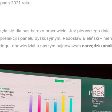
opada 2021 roku.
ęła się dla nas bardzo pracowicie. Już pierwszego dnia,
prelekcji i panelu dyskusyjnym. Radosław Bieliński – men
etingu, opowiedział o naszym najnowszym
narzędziu ana