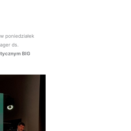
 w poniedziałek
ager ds.
litycznym BIG