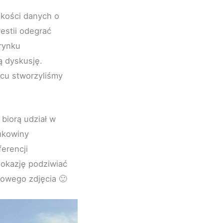
akości danych o
estii odegrać
 rynku
ą dyskusję.
cu stworzyliśmy
 biorą udział w
ukowiny
erencji
y okazję podziwiać
kowego zdjęcia 🙂