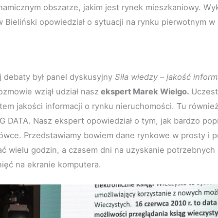
namicznym obszarze, jakim jest rynek mieszkaniowy. Wy
 Bieliński opowiedział o sytuacji na rynku pierwotnym w 
j debaty był panel dyskusyjny
Siła wiedzy – jakość inform
ozmowie wziął udział nasz
ekspert Marek Wielgo.
Uczest
atem jakości informacji o rynku nieruchomości. Tu również
IG DATA. Nasz ekspert opowiedział o tym, jak bardzo pop
ówce. Przedstawiamy bowiem dane rynkowe w prosty i pr
ać wielu godzin, a czasem dni na uzyskanie potrzebnych 
knięć na ekranie komputera.