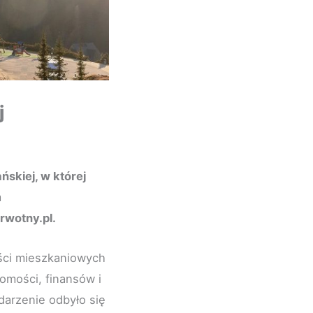
j
skiej, w której
m
rwotny.pl.
ści mieszkaniowych
homości, finansów i
arzenie odbyło się