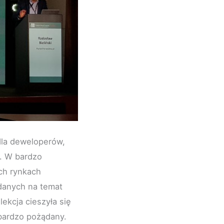
dla deweloperów,
u. W bardzo
ch rynkach
danych na temat
ekcja cieszyła się
bardzo pożądany.