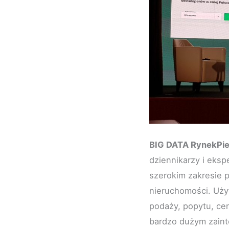
BIG DATA RynekPie
dziennikarzy i eks
szerokim zakresie 
nieruchomości. Uży
podaży, popytu, cen
bardzo dużym zaint