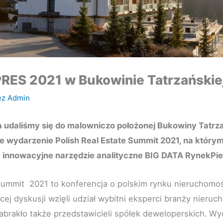
PRES 2021 w Bukowinie Tatrzańskie
ez
Admin
a udaliśmy się do malowniczo położonej Bukowiny Tatrzań
e wydarzenie Polish Real Estate Summit 2021, na który
innowacyjne narzędzie analityczne BIG DATA RynekPie
 Summit 2021 to konferencja o polskim rynku nieruchomo
cej dyskusji wzięli udział wybitni eksperci branży nieruc
brakło także przedstawicieli spółek deweloperskich.
Wyd