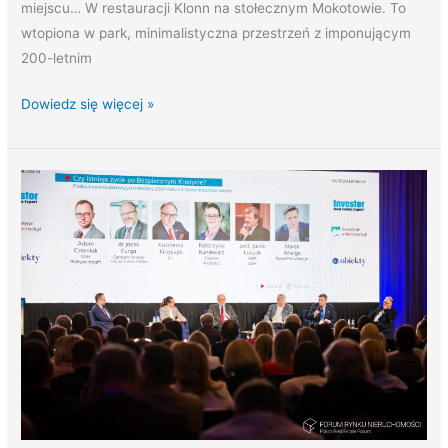
miejscu… W restauracji Klonn na stołecznym Mokotowie. To
wtopiona w park, minimalistyczna przestrzeń z imponującym
200-letnim
Dowiedz się więcej »
Uczestniczyliśmy
w
14.
Forum
Rynku
Nieruchomości