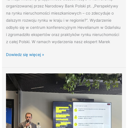
organizowanej przez Narodowy Bank Polski pt. „Perspektywy
na rynku nieruchomości mieszkaniowych – co zdecyduje o
dalszym rozwoju rynku w kraju i w regionie?”. Wydarzenie
odbyło się w centrum konferencyjnym Hevelianum w Gdańsku
i zgromadziło ekspertów oraz praktyków rynku nieruchomości
z całej Polski. W ramach wydarzenia nasz ekspert Marek
Dowiedz się więcej »
Dzielimy
się
danymi.
Zorganizowaliśmy
śniadanie
prasowe
i
spotkanie