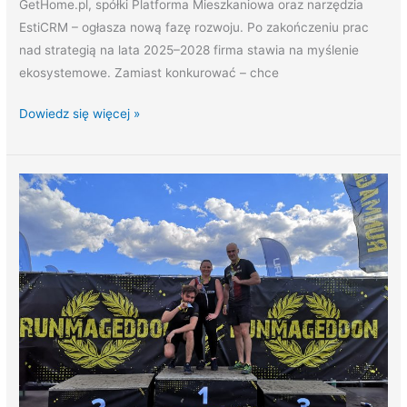
GetHome.pl, spółki Platforma Mieszkaniowa oraz narzędzia
EstiCRM – ogłasza nową fazę rozwoju. Po zakończeniu prac
nad strategią na lata 2025–2028 firma stawia na myślenie
ekosystemowe. Zamiast konkurować – chce
Dowiedz się więcej »
Runmageddon
2025:
Wspólny
wysiłek,
sportowe
emocje
i
charakter
zespołu!