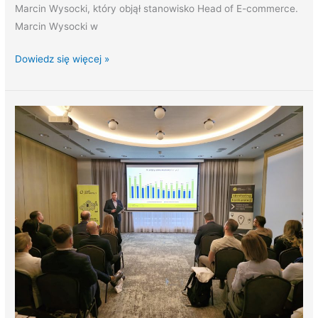
Marcin Wysocki, który objął stanowisko Head of E-commerce.
Marcin Wysocki w
Dowiedz się więcej »
Zorganizowaliśmy
Briefing
Mieszkaniowy
w
Poznaniu!