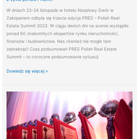
W dniach 23-24 listopada w hotelu Nosalowy Dwór w
Zakopanem odbyła się trzecia edycja PRES – Polish Real
Estate Summit 2023. W ciągu dwóch dni na scenie wystąpiło
ponad 60 znakomitych ekspertów rynku nieruchomości,
finansów i budownictwa. Nas również nie mogło tam
zabraknąć! Czas podsumowań PRES Polish Real Estate
Summit – to coroczne podsumowanie sytuacji
Dowiedz się więcej »
Wiktoria!
Portal
RynekPierwotny.pl
z
kolejną
nagrodą