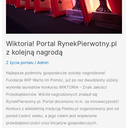
Wiktoria! Portal RynekPierwotny.pl
z kolejną nagrodą
Z życia portalu
/
Admin
Najlepsze podmioty gospodarcze zostały nagrodzone!
Fundacja WIP Warto Im Pomóc, już po raz dwudziesty szósty
wyłoniła laureatów konkursu WIKTORIA – Znak Jakości
Przedsiębiorców. Wśród nagrodzonych znalazł się
RynekPierwotny.pl. Portal doceniono m.in. za innowacyjność!
Konkurs z wieloletnią tradycją Plebiscyt organizowany jest od
ponad ćwierć wieku, a jego celem jest wspieranie
przedsiębiorczości oraz inicjatyw gospodarczych.