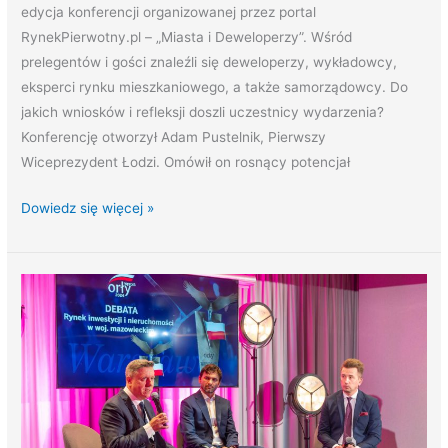
edycja konferencji organizowanej przez portal
RynekPierwotny.pl – „Miasta i Deweloperzy”. Wśród
prelegentów i gości znaleźli się deweloperzy, wykładowcy,
eksperci rynku mieszkaniowego, a także samorządowcy. Do
jakich wniosków i refleksji doszli uczestnicy wydarzenia?
Konferencję otworzył Adam Pustelnik, Pierwszy
Wiceprezydent Łodzi. Omówił on rosnący potencjał
Dowiedz się więcej »
Poprowadziliśmy
debatę
podczas
Gali
rozdania
nagród
Orły