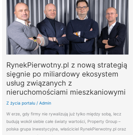
z
nową
strategią
sięgnie
po
miliardowy
ekosystem
usług
RynekPierwotny.pl z nową strategią
związanych
sięgnie po miliardowy ekosystem
z
nieruchomościami
usług związanych z
mieszkaniowymi
nieruchomościami mieszkaniowymi
Z życia portalu
/
Admin
W erze, gdy firmy nie rywalizują już tylko między sobą, lecz
budują wokół siebie całe światy wartości, Property Group –
polska grupa inwestycyjna, właściciel RynekPierwotny.pl oraz