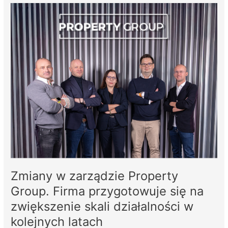
Zmiany
w
zarządzie
Property
Group.
Firma
przygotowuje
się
na
zwiększenie
skali
działalności
w
Zmiany w zarządzie Property
kolejnych
latach
Group. Firma przygotowuje się na
zwiększenie skali działalności w
kolejnych latach