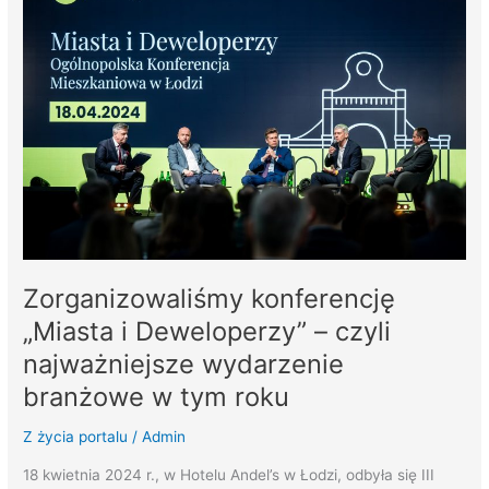
konferencję
„Miasta
i
Deweloperzy”
–
czyli
najważniejsze
wydarzenie
branżowe
w
tym
Zorganizowaliśmy konferencję
roku
„Miasta i Deweloperzy” – czyli
najważniejsze wydarzenie
branżowe w tym roku
Z życia portalu
/
Admin
18 kwietnia 2024 r., w Hotelu Andel’s w Łodzi, odbyła się III