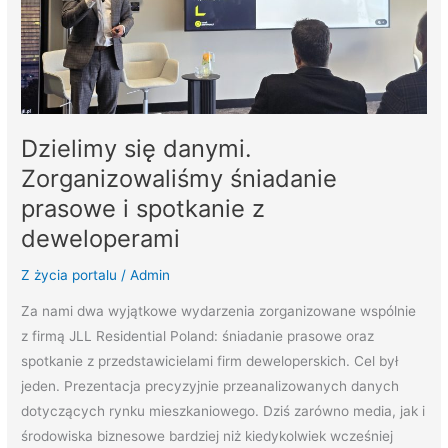
z
deweloperami
Dzielimy się danymi.
Zorganizowaliśmy śniadanie
prasowe i spotkanie z
deweloperami
Z życia portalu
/
Admin
Za nami dwa wyjątkowe wydarzenia zorganizowane wspólnie
z firmą JLL Residential Poland: śniadanie prasowe oraz
spotkanie z przedstawicielami firm deweloperskich. Cel był
jeden. Prezentacja precyzyjnie przeanalizowanych danych
dotyczących rynku mieszkaniowego. Dziś zarówno media, jak i
środowiska biznesowe bardziej niż kiedykolwiek wcześniej