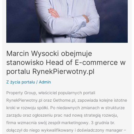
commerce
w
portalu
RynekPierwotny.pl
Marcin Wysocki obejmuje
stanowisko Head of E-commerce w
portalu RynekPierwotny.pl
Z życia portalu
/
Admin
Property Group, właściciel popularnych portali
RynekPierwotny.pl oraz Gethome.pl, zapowiada kolejne istotne
kroki w rozwoju spółki. Po niedawnych zmianach w strukturze
zarządu oraz ogłoszeniu prac nad nową strategią rozwoju,
firma wzmacnia swój zespół marketingowy. 3 grudnia br.
dołączył do niego wykwalifikowany i doświadczony manager –