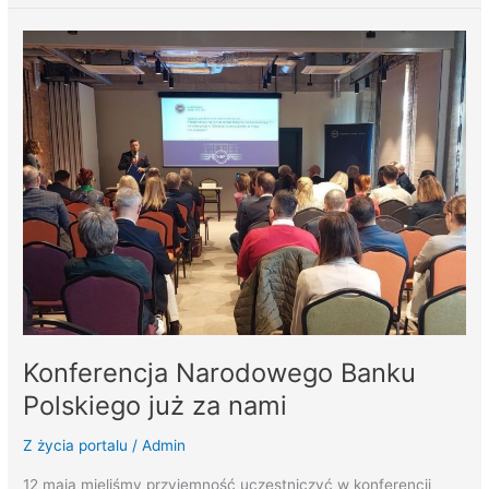
Konferencja
Narodowego
Banku
Polskiego
już
za
nami
Konferencja Narodowego Banku
Polskiego już za nami
Z życia portalu
/
Admin
12 maja mieliśmy przyjemność uczestniczyć w konferencji