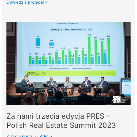
Dowiedz się więcej »
Za
nami
trzecia
edycja
PRES
–
Polish
Real
Estate
Summit
2023
Za nami trzecia edycja PRES –
Polish Real Estate Summit 2023
Z życia portalu
/
Admin