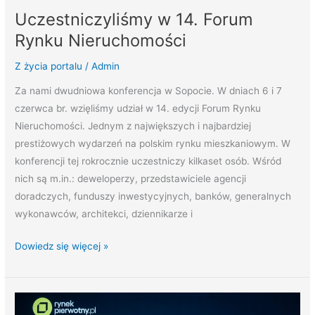
Uczestniczyliśmy w 14. Forum
Rynku Nieruchomości
Z życia portalu
/
Admin
Za nami dwudniowa konferencja w Sopocie. W dniach 6 i 7
czerwca br. wzięliśmy udział w 14. edycji Forum Rynku
Nieruchomości. Jednym z największych i najbardziej
prestiżowych wydarzeń na polskim rynku mieszkaniowym. W
konferencji tej rokrocznie uczestniczy kilkaset osób. Wśród
nich są m.in.: deweloperzy, przedstawiciele agencji
doradczych, funduszy inwestycyjnych, banków, generalnych
wykonawców, architekci, dziennikarze i
Dowiedz się więcej »
Zorganizowaliśmy