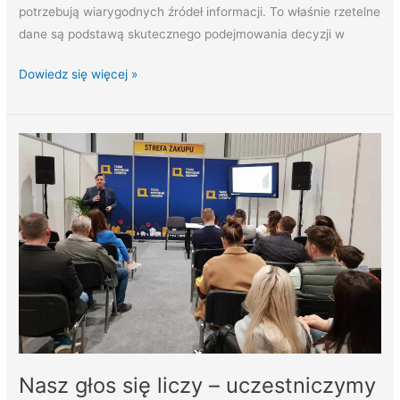
potrzebują wiarygodnych źródeł informacji. To właśnie rzetelne
dane są podstawą skutecznego podejmowania decyzji w
Dowiedz się więcej »
Nasz
głos
się
liczy
–
uczestniczymy
w
najważniejszych
wydarzeniach
branżowych!
Nasz głos się liczy – uczestniczymy