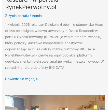
na
RynekPierwotny.pl
czele
Z życia portalu
/
Admin
Działu
Research
1 kwietnia 2025 roku Jan Dziekoński obejmie stanowisko Head
w
of Market Insights w nowo utworzonym Dziale Research w
portalu
portalu RynekPierwotny.pl. Pokieruje w nim pracami zespołu,
RynekPierwotny.pl
który połączy kluczowe kompetencje analityczne,
odpowiadając m.in. za dalszy rozwój platformy BIG DATA
RynekPierwotny.pl – pierwszej ogólnopolskiej platformy
dedykowanej kompleksowej analizie rynku mieszkaniowego. W
ramach transferu do oferty BIG DATA
Dowiedz się więcej »
Świętujemy
Dzień
Kobiet!