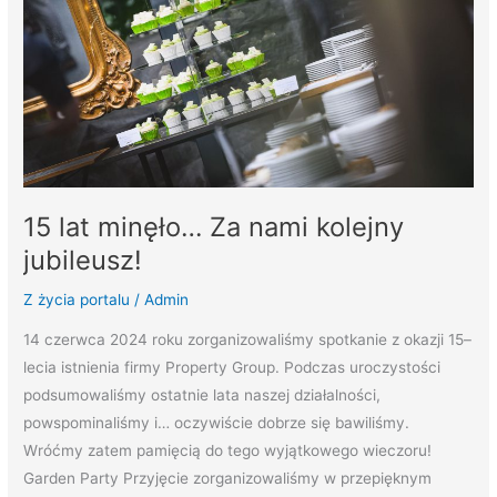
nami
kolejny
jubileusz!
15 lat minęło… Za nami kolejny
jubileusz!
Z życia portalu
/
Admin
14 czerwca 2024 roku zorganizowaliśmy spotkanie z okazji 15–
lecia istnienia firmy Property Group. Podczas uroczystości
podsumowaliśmy ostatnie lata naszej działalności,
powspominaliśmy i… oczywiście dobrze się bawiliśmy.
Wróćmy zatem pamięcią do tego wyjątkowego wieczoru!
Garden Party Przyjęcie zorganizowaliśmy w przepięknym