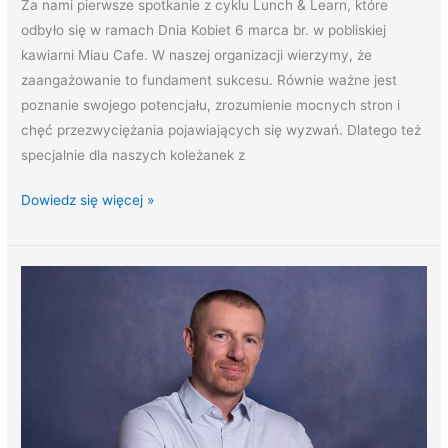
Za nami pierwsze spotkanie z cyklu Lunch & Learn, które
odbyło się w ramach Dnia Kobiet 6 marca br. w pobliskiej
kawiarni Miau Cafe. W naszej organizacji wierzymy, że
zaangażowanie to fundament sukcesu. Równie ważne jest
poznanie swojego potencjału, zrozumienie mocnych stron i
chęć przezwyciężania pojawiających się wyzwań. Dlatego też
specjalnie dla naszych koleżanek z
Dowiedz się więcej »
Marcin
Wysocki
obejmuje
stanowisko
Head
of
E-