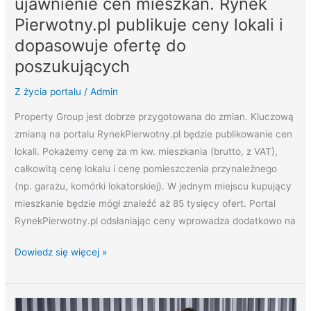
ujawnienie cen mieszkań. Rynek
i
Pierwotny.pl publikuje ceny lokali i
dopasowuje
ofertę
dopasowuje ofertę do
do
poszukujących
poszukujących
Z życia portalu
/
Admin
Property Group jest dobrze przygotowana do zmian. Kluczową
zmianą na portalu RynekPierwotny.pl będzie publikowanie cen
lokali. Pokażemy cenę za m kw. mieszkania (brutto, z VAT),
całkowitą cenę lokalu i cenę pomieszczenia przynależnego
(np. garażu, komórki lokatorskiej). W jednym miejscu kupujący
mieszkanie będzie mógł znaleźć aż 85 tysięcy ofert. Portal
RynekPierwotny.pl odsłaniając ceny wprowadza dodatkowo na
Dowiedz się więcej »
RynekPierwotny.pl