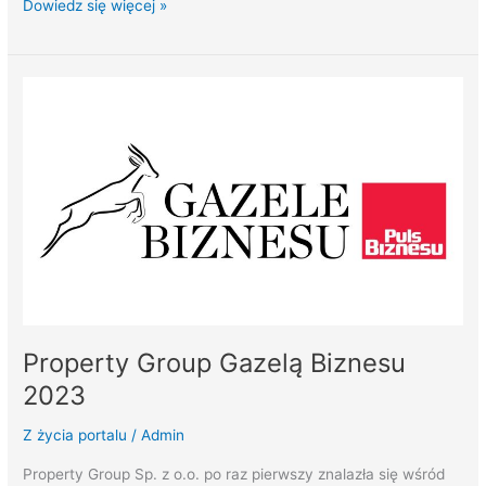
Dowiedz się więcej »
Property
Group
Gazelą
Biznesu
2023
Property Group Gazelą Biznesu
2023
Z życia portalu
/
Admin
Property Group Sp. z o.o. po raz pierwszy znalazła się wśród