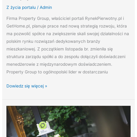
Z życia portalu
/
Admin
Firma Property Group, właściciel portali RynekPierwotny.pl i
GetHome.pl, planuje prace nad nową strategią rozwoju, która
ma pozwolić spółce na zwiększenie skali swojej działalności na
polskim rynku rozwiązań dedykowanych branży
mieszkaniowej. Z początkiem listopada br. zmieniła się
struktura zarządu spółki a do zespołu dołączyli doświadczeni
menedżerowie z międzynarodowym doświadczeniem.
Property Group to ogólnopolski lider w dostarczaniu
Dowiedz się więcej »
15
lat
minęło…
Za